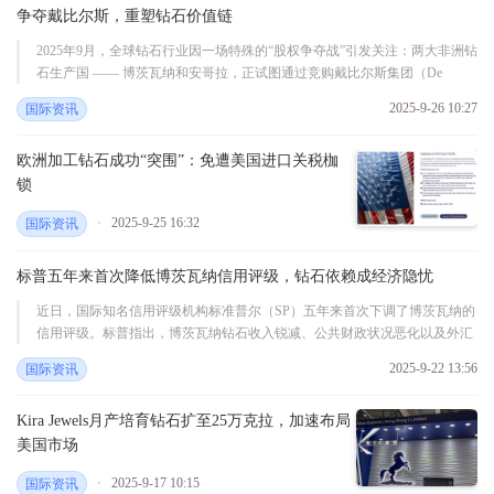
争夺戴比尔斯，重塑钻石价值链
2025年9月，全球钻石行业因一场特殊的“股权争夺战”引发关注：两大非洲钻
石生产国 —— 博茨瓦纳和安哥拉，正试图通过竞购戴比尔斯集团（De
Beers）的股权，重塑全球钻石市场的权力结构。这场竞争不仅是经济资源的
2025-9-26 10:27
国际资讯
...
欧洲加工钻石成功“突围”：免遭美国进口关税枷
锁
2025-9-25 16:32
国际资讯
标普五年来首次降低博茨瓦纳信用评级，钻石依赖成经济隐忧
近日，国际知名信用评级机构标准普尔（SP）五年来首次下调了博茨瓦纳的
信用评级。标普指出，博茨瓦纳钻石收入锐减、公共财政状况恶化以及外汇
储备迅速流失，是此次下调评级的主要原因。该机构将博茨瓦纳的信用评级
2025-9-22 13:56
国际资讯
从 ...
Kira Jewels月产培育钻石扩至25万克拉，加速布局
美国市场
2025-9-17 10:15
国际资讯