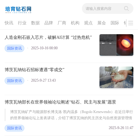
快讯
行业
数据
品牌
厂商
机构
观点
展会
国际
钻石
人造金刚石嵌入芯片，破解AI计算 “过热危机”
2025-10-16 00:00
国际资讯
博茨瓦纳钻石招标遭遇“零成交”
2025-9-27 13:43
国际资讯
博茨瓦纳部长在世界领袖论坛阐述“钻石、民主与发展”愿景
博茨瓦纳矿产与能源部长博戈洛·凯内温多（Bogolo Kenewendo）在近日举行
的世界领袖论坛上发表讲话，介绍了博茨瓦纳的民主历史与自然资源管理情
况。博茨瓦纳总统杜马·吉迪恩·博科（Duma Gideon Boko）原计划出席此 ...
2025-9-26 11:47
国际资讯