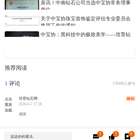
喜讯！中南钻石公司当选中宝协常务理事
培育钻石网
2020/04/01
单位
关于中宝协珠宝首饰鉴定评估专业委员会
钻石小助手
2020/07/23
换届工作的通知
中宝协：黑科技中的极致美学——培育钻
钻石小助手
2020/08/25
石
钻石小助手
2021/04/30
推荐阅读
1
评论
150498人参与
培育钻石网
点击
2020-6-7 17:58
重新
加载
感谢
1
3
0
说说你的看法..