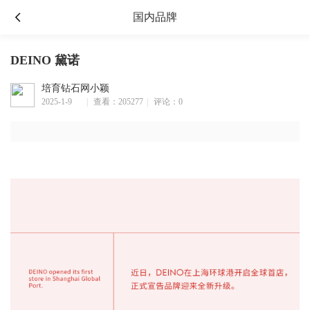
国内品牌
DEINO 黛诺
培育钻石网小颖
2025-1-9
|
查看：205277
|
评论：0
17:01