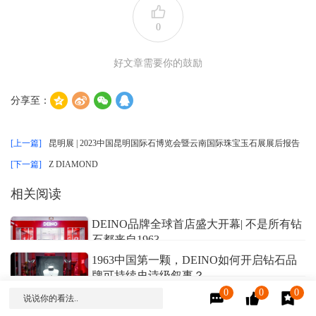
0
好文章需要你的鼓励
分享至：
[上一篇]
昆明展 | 2023中国昆明国际石博览会暨云南国际珠宝玉石展展后报告
[下一篇]
Z DIAMOND
相关阅读
DEINO品牌全球首店盛大开幕| 不是所有钻
石都来自1963
1963中国第一颗，DEINO如何开启钻石品
培育钻石网小编
2024/11/02
牌可持续史诗级叙事？
0
0
0
DEINO：不是所有钻石都来自1963
培育钻石网小编
2024/11/12
说说你的看法..