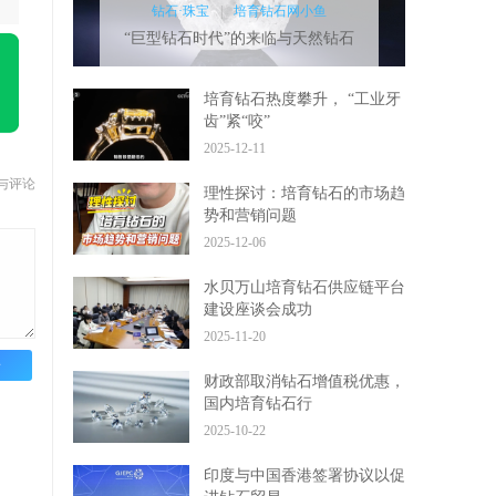
钻石·珠宝
|
培育钻石网小鱼
“巨型钻石时代”的来临与天然钻石
行业的价
培育钻石热度攀升， “工业牙
齿”紧“咬”
2025-12-11
与评论
理性探讨：培育钻石的市场趋
势和营销问题
2025-12-06
水贝万山培育钻石供应链平台
建设座谈会成功
2025-11-20
论
财政部取消钻石增值税优惠，
国内培育钻石行
2025-10-22
印度与中国香港签署协议以促