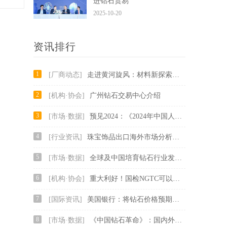
进钻石贸易
2025-10-20
资讯排行
1
[厂商动态]
走进黄河旋风：材料新探索，最浪漫的“硬汉
2
[机构·协会]
广州钻石交易中心介绍
3
[市场·数据]
预见2024：《2024年中国人造钻石行业全景图
4
[行业资讯]
珠宝饰品出口海外市场分析，跨境电商有哪些
5
[市场·数据]
全球及中国培育钻石行业发展现状及未来发展
6
[机构·协会]
重大利好！国检NGTC可以开具实验室培育钻石
7
[国际资讯]
美国银行：将钻石价格预期上调15%
8
[市场·数据]
《中国钻石革命》：国内外培育钻石企业及品