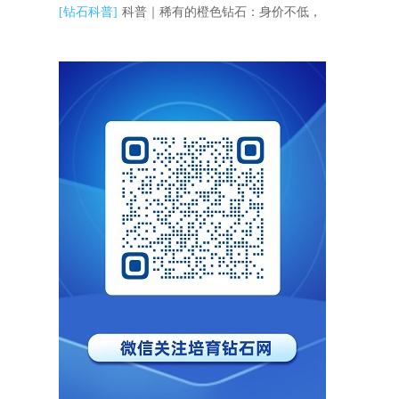
[钻石科普]
科普｜稀有的橙色钻石：身价不低，
彩钻排名