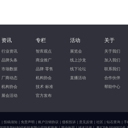
资讯
专栏
活动
关于
行业资讯
智库观点
展览会
关于我们
品牌头条
商业推广
线上沙龙
加入我们
市场数据
品牌·零售
线下论坛
联系我们
厂商动态
机构协会
直播活动
合作伙伴
机构协会
技术·标准
帮助中心
展会活动
官方发布
策
|
投稿须知
|
免责声明
|
账户注销协议
|
侵权投诉
|
意见反馈
|
社区
|
钻石查询
|
手
深圳市新钻时代科技有限公司版权所有丨
营业执照
丨
域名证书
丨
粤ICP备19160835号-