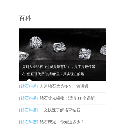
百科
提到人造钻石（也就是培育钻），是不是还停留
在“便宜替代品”的印象里？其实现在的培
[钻石科普]
人造钻石优势多？一篇讲透
[钻石科普]
钻石荧光揭秘：澄清 11 个误解
[钻石科普]
一文快速了解培育钻石
[钻石科普]
钻石荧光，你知道多少？