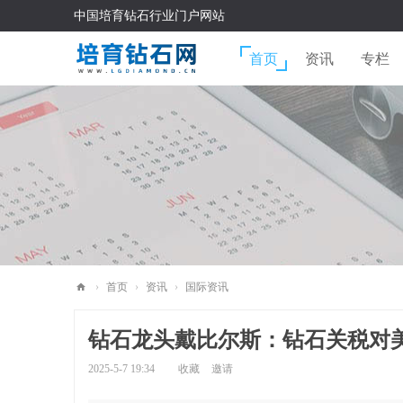
中国培育钻石行业门户网站
首页
资讯
专栏
›
首页
›
资讯
›
国际资讯
培
钻石龙头戴比尔斯：钻石关税对
育
钻
2025-5-7 19:34
收藏
邀请
石