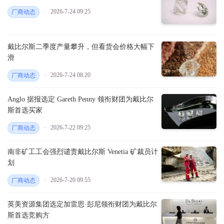
2026-7-24 09:25
厂商动态
戴比尔斯二季度产量攀升，但看货会价格大幅下
滑
2026-7-24 08:20
厂商动态
Anglo 据报选定 Gareth Penny 领衔财团为戴比尔
斯首选买家
2026-7-22 09:25
厂商动态
南非矿工工会强烈谴责戴比尔斯 Venetia 矿裁员计
划
2026-7-20 09:55
厂商动态
英美资源集团选定加雷思·彭尼领衔财团为戴比尔
斯首选竞购方