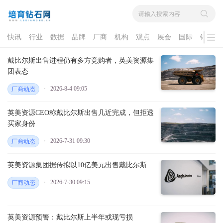
快讯
行业
数据
品牌
厂商
机构
观点
展会
国际
钻石
戴比尔斯出售进程仍有多方竞购者，英美资源集
团表态
2026-8-4 09:05
厂商动态
英美资源CEO称戴比尔斯出售几近完成，但拒透
买家身份
2026-7-31 09:30
厂商动态
英美资源集团据传拟以10亿美元出售戴比尔斯
2026-7-30 09:15
厂商动态
英美资源预警：戴比尔斯上半年或现亏损